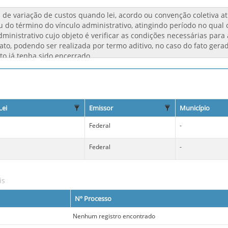
Lei
Emissor
Município
Federal
-
Federal
-
is
Nº Processo
Nenhum registro encontrado