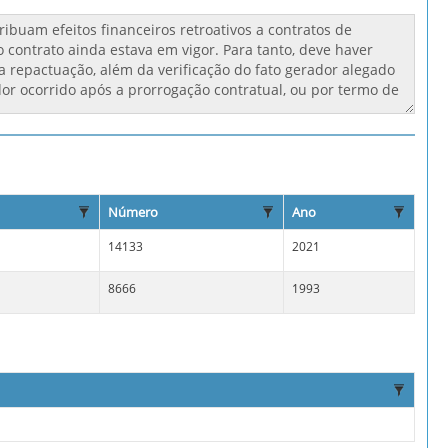
Número
Ano
14133
2021
8666
1993