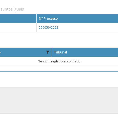
suntos iguais
Nº Processo
256059/2022
o
Tribunal
Nenhum registro encontrado