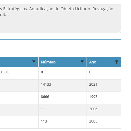
Número
Ano
O SUL
0
0
14133
2021
8666
1993
1
2006
113
2005