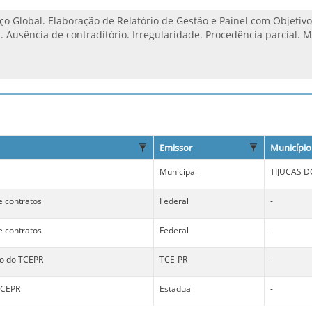
Emissor
Município
Municipal
TIJUCAS D
 e contratos
Federal
-
 e contratos
Federal
-
no do TCEPR
TCE-PR
-
TCEPR
Estadual
-