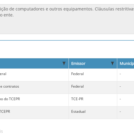
Emissor
Municíp
eral
Federal
-
 e contratos
Federal
-
no do TCEPR
TCE-PR
-
 TCEPR
Estadual
-
is