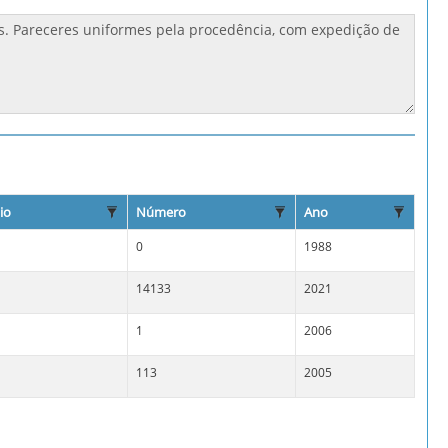
io
Número
Ano
0
1988
14133
2021
1
2006
113
2005