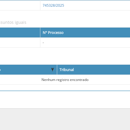
745328/2025
suntos iguais
Nº Processo
-
o
Tribunal
Nenhum registro encontrado