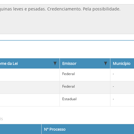
me da Lei
Emissor
Município
Federal
-
Federal
-
Estadual
-
is
Nº Processo