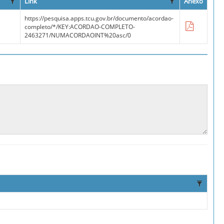
Link
Anexo
https://pesquisa.apps.tcu.gov.br/documento/acordao-
completo/*/KEY:ACORDAO-COMPLETO-
2463271/NUMACORDAOINT%20asc/0