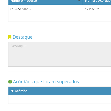
Número Processo
Número Acórdão
018.651/2020-8
1211/2021
Destaque
Acórdãos que foram superados
Nº Acórdão