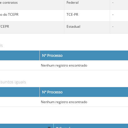
 e contratos
Federal
-
no do TCEPR
TCE-PR
-
 TCEPR
Estadual
-
is
Nº Processo
Nenhum registro encontrado
suntos iguais
Nº Processo
Nenhum registro encontrado