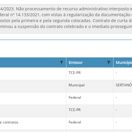
Emissor
Municípi
TCE-PR
-
Municipal
SERTANÓ
Federal
-
TCE-PR
-
 e contratos
Federal
-