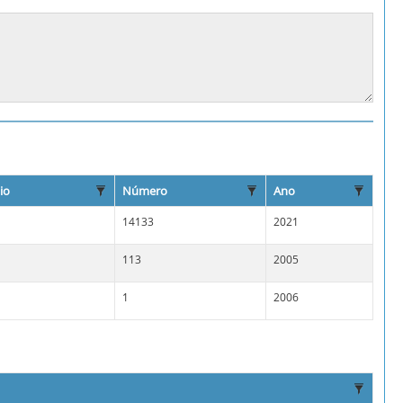
io
Número
Ano
14133
2021
113
2005
1
2006