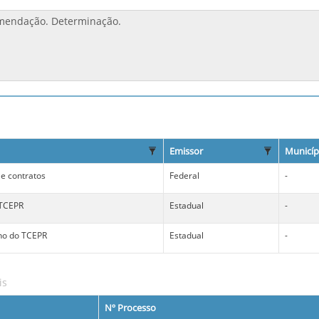
Emissor
Municíp
 e contratos
Federal
-
 TCEPR
Estadual
-
no do TCEPR
Estadual
-
is
Nº Processo