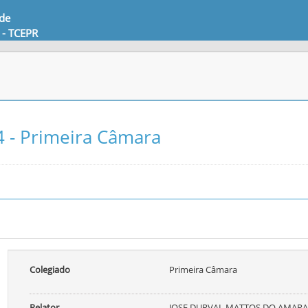
 de
 - TCEPR
 - Primeira Câmara
Colegiado
Primeira Câmara
Relator
JOSE DURVAL MATTOS DO AMARA