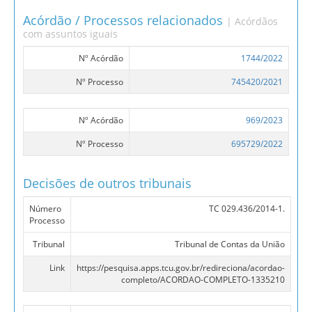
Acórdão / Processos relacionados
| Acórdãos
com assuntos iguais
Nº Acórdão
1744/2022
Nº Processo
745420/2021
Nº Acórdão
969/2023
Nº Processo
695729/2022
Decisões de outros tribunais
Número
TC 029.436/2014-1.
Processo
Tribunal
Tribunal de Contas da União
Link
https://pesquisa.apps.tcu.gov.br/redireciona/acordao-
completo/ACORDAO-COMPLETO-1335210