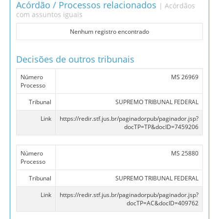
Acórdão / Processos relacionados
| Acórdãos
com assuntos iguais
Nenhum registro encontrado
Decisões de outros tribunais
Número
MS 26969
Processo
Tribunal
SUPREMO TRIBUNAL FEDERAL
Link
https://redir.stf.jus.br/paginadorpub/paginador.jsp?
docTP=TP&docID=7459206
Número
MS 25880
Processo
Tribunal
SUPREMO TRIBUNAL FEDERAL
Link
https://redir.stf.jus.br/paginadorpub/paginador.jsp?
docTP=AC&docID=409762