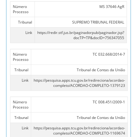
Número
MS 37646 AgR
Processo
Tribunal
SUPREMO TRIBUNAL FEDERAL
Link
https://redir.stf.jus.br/paginadorpub/paginador.jsp?
docTP=TP&docID=756347055
Número
TC 032.668/2014-7
Processo
Tribunal
Tribunal de Contas da União
Link
https://pesquisa.apps.tcu.gov.br/redireciona/acordao-
completo/ACORDAO-COMPLETO-1379123
Número
TC 008.451/2009-1
Processo
Tribunal
Tribunal de Contas da União
Link
https://pesquisa.apps.tcu.gov.br/redireciona/acordao-
completo/ACORDAO-COMPLETO-1169674