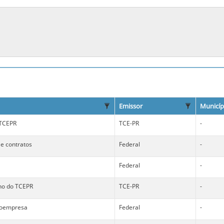
Emissor
Municíp
 TCEPR
TCE-PR
-
 e contratos
Federal
-
Federal
-
no do TCEPR
TCE-PR
-
roempresa
Federal
-