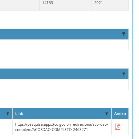
14133
2021
Link
Anexo
https://pesquisa.apps.tcu.gov.br/redireciona/acordao-
completo/ACORDAO-COMPLETO-2463271