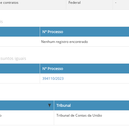
 e contratos
Federal
-
is
Nº Processo
Nenhum registro encontrado
suntos iguais
Nº Processo
394110/2023
Tribunal
o
Tribunal de Contas da União