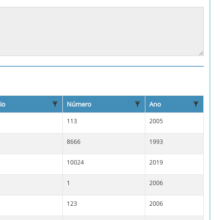
io
Número
Ano
113
2005
8666
1993
10024
2019
1
2006
123
2006