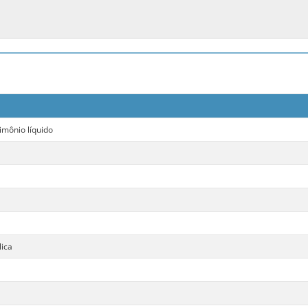
ônio líquido
lica