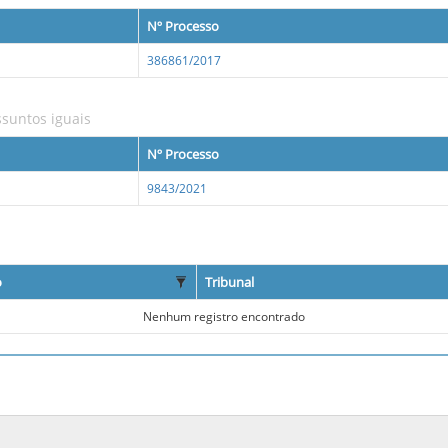
Nº Processo
386861/2017
suntos iguais
Nº Processo
9843/2021
o
Tribunal
Nenhum registro encontrado