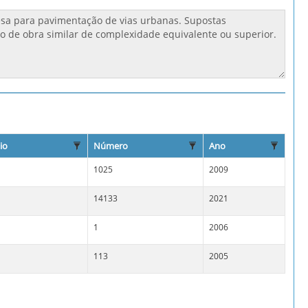
io
Número
Ano
1025
2009
14133
2021
1
2006
113
2005