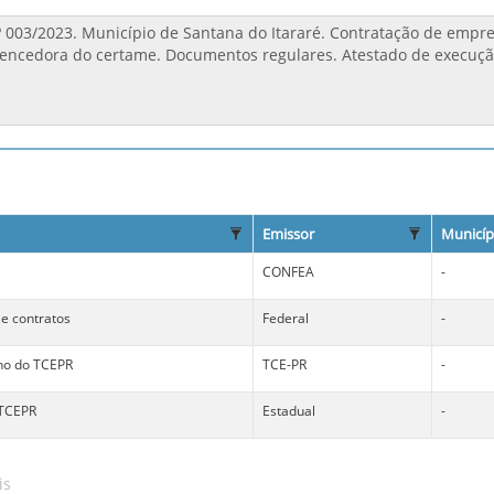
Emissor
Municíp
CONFEA
-
 e contratos
Federal
-
no do TCEPR
TCE-PR
-
 TCEPR
Estadual
-
is