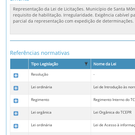
Referências normativas
Tipo Legislação
Nome da Lei
Resolução
-
Lei ordinária
Lei de Introdução às nor
Regimento
Regimento Interno do T
Lei orgânica
Lei Orgânica do TCEPR
Lei ordinária
Lei de Acesso à informa