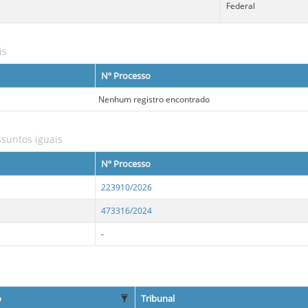
Federal
is
Nº Processo
Nenhum registro encontrado
suntos iguais
Nº Processo
223910/2026
473316/2024
-
o
Tribunal