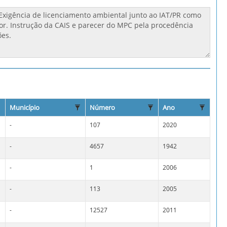
Município
Número
Ano
-
107
2020
-
4657
1942
-
1
2006
-
113
2005
-
12527
2011