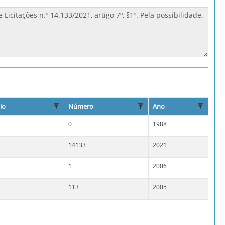
io
Número
Ano
0
1988
14133
2021
1
2006
113
2005