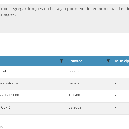
Emissor
Municíp
eral
Federal
-
 e contratos
Federal
-
no do TCEPR
TCE-PR
-
 TCEPR
Estadual
-
is